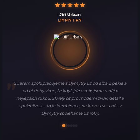
Jiří Urban
DYMYTRY
S Jarem spolupracujeme s Dymytry už od alba Z pekla a
od té doby víme, že když jde o mix, jsme u něj v
nejlepších rukou. Skvělý cit pro moderní zvuk, detail a
spolehlivost – to je kombinace, na kterou se u nás v
Dymytry spoléháme už roky.