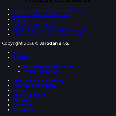
Zásady ochrany osobných údajov
FAQ – Často kladené otázky
Kontakt
Obchodné podmienky
Zásady používania súborov cookies
Zásady vrátenia peňazí a reklamácií
Copyright 2026 ©
Jarodan s.r.o.
Info
Kontakt
info@negativetunes.sk
+421949688690
One on One Mentoring
Presety a Templaty
Kurzy
Štúdiová práca
Nástroje
Tutoriály
Prihlásenie