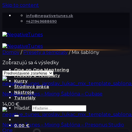
Skip to content
info@negativetunes.sk
+421949688690
Domov
/
Presety a templaty
/
Mix šablóny
Zobrazujú sa 4 výsledky
One on One Mentoring
Presety a Templaty
Kurzy
Štúdiová práca
Nástroje
Negative Tunes – Mixing Šablóna – Cubase
Tutoriály
14,00
€
Hľadať:
Negative Tunes – Mixing Šablóna – Presonus Studio
0,00
€
One