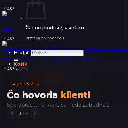
14,00
€
Žiadne produkty v košíku.
Negative Tunes – Mixing Šablóna – Pro Tools
14,00
€
Vrátiť sa do obchodu
Hľadať:
Negative Tunes – Mixing Šablóna – Reaper
Košík
14,00
€
RECENZIE
Čo hovoria
klienti
Žiadne produkty v košíku.
Spolupráce, na ktoré sa nedá zabudnúť.
Vrátiť sa do obchodu
1
/
6