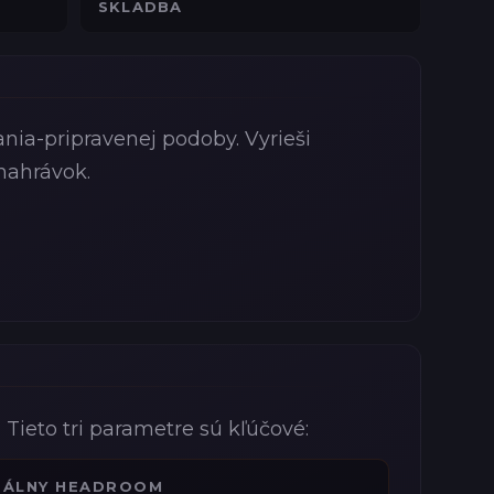
SKLADBA
ania-pripravenej podoby. Vyrieši
nahrávok.
. Tieto tri parametre sú kľúčové:
EÁLNY HEADROOM