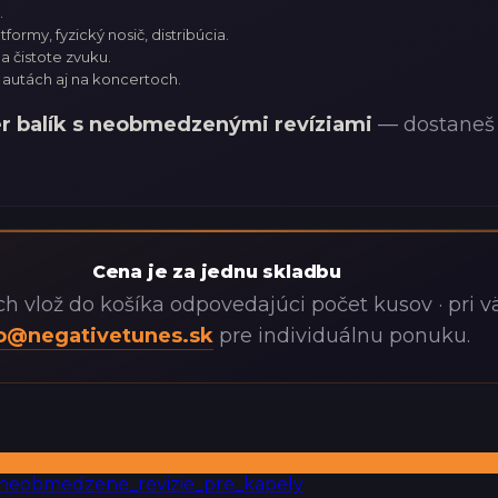
.
ormy, fyzický nosič, distribúcia.
 čistote zvuku.
 autách aj na koncertoch.
r balík s neobmedzenými revíziami
— dostaneš 
Cena je za jednu skladbu
ch vlož do košíka odpovedajúci počet kusov · pri 
o@negativetunes.sk
pre individuálnu ponuku.