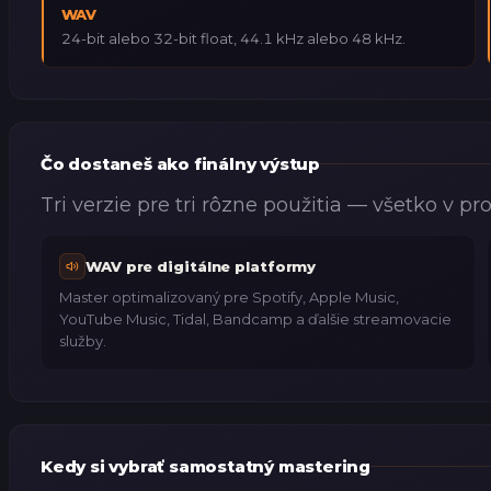
WAV
24-bit alebo 32-bit float, 44.1 kHz alebo 48 kHz.
Čo dostaneš ako finálny výstup
Tri verzie pre tri rôzne použitia — všetko v p
WAV pre digitálne platformy
Master optimalizovaný pre Spotify, Apple Music,
YouTube Music, Tidal, Bandcamp a ďalšie streamovacie
služby.
Kedy si vybrať samostatný mastering