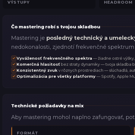
VÝSTUPY
HEADROOM
Čo mastering robí s tvojou skladbou
Mastering je
posledný technický a umeleck
nedokonalosti, zjednotí frekvenčné spektrum 
Vyváženosť frekvenčného spektra
— žiadne ostré výšky,
Komerčná hlasitosť
bez straty dynamiky — tvoja skladba
Konzistentný zvuk
v rôznych prostrediach — slúchadlá, aut
Optimalizácia pre všetky platformy
— Spotify, Apple Mus
Technické požiadavky na mix
Aby mastering mohol naplno zafungovať, po
FORMÁT