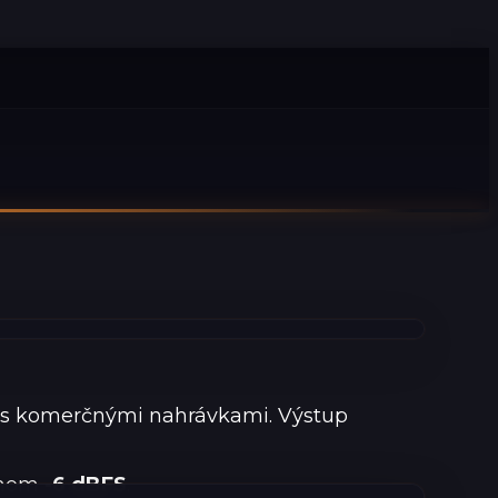
nú s komerčnými nahrávkami. Výstup
omom
-6 dBFS
.