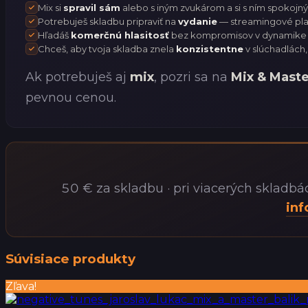
Mix si
spravil sám
alebo s iným zvukárom a si s ním spokojný
Potrebuješ skladbu pripraviť na
vydanie
— streamingové platf
Hľadáš
komerčnú hlasitosť
bez kompromisov v dynamike a
Chceš, aby tvoja skladba znela
konzistentne
v slúchadlách,
Ak potrebuješ aj
mix
, pozri sa na
Mix & Maste
pevnou cenou.
50 € za skladbu · pri viacerých skladbá
inf
Súvisiace produkty
Zľava!