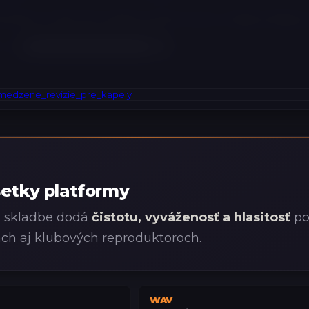
otrebné vložiť do košíka počet kusov zodpovedajúc
formy
etky platformy
j skladbe dodá
čistotu, vyváženosť a hlasitosť
po
ách aj klubových reproduktoroch.
WAV