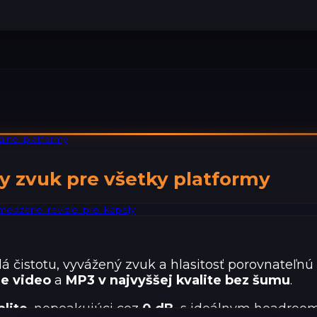
ny zvuk pre všetky platformy
dá čistotu, vyvážený zvuk a hlasitosť porovnateľ
e video
a
MP3 v najvyššej kvalite bez šumu
.
lite
, nepeakujúci cez
0 dB
, s ideálnym headro