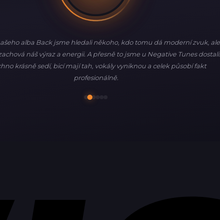
ašeho alba Back jsme hledali někoho, kdo tomu dá moderní zvuk, ale
achová náš výraz a energii. A přesně to jsme u Negative Tunes dostali
hno krásně sedí, bicí mají tah, vokály vyniknou a celek působí fakt
profesionálně.