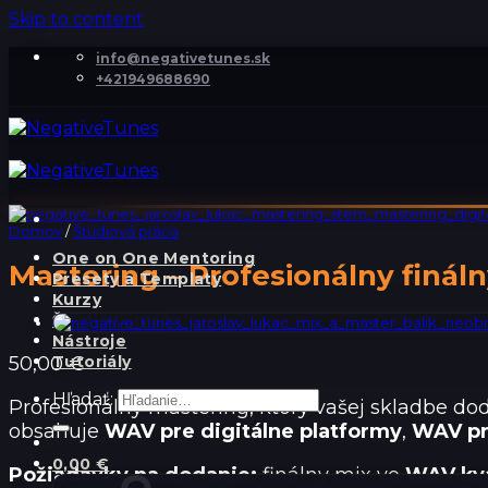
Skip to content
info@negativetunes.sk
+421949688690
Domov
/
Štúdiová práca
One on One Mentoring
Mastering – Profesionálny finál
Presety a Templaty
Kurzy
Štúdiová práca
Nástroje
50,00
€
Tutoriály
Hľadať:
Profesionálny mastering, ktorý vašej skladbe do
obsahuje
WAV pre digitálne platformy
,
WAV pr
0,00
€
Požiadavky na dodanie:
finálny mix vo
WAV kva