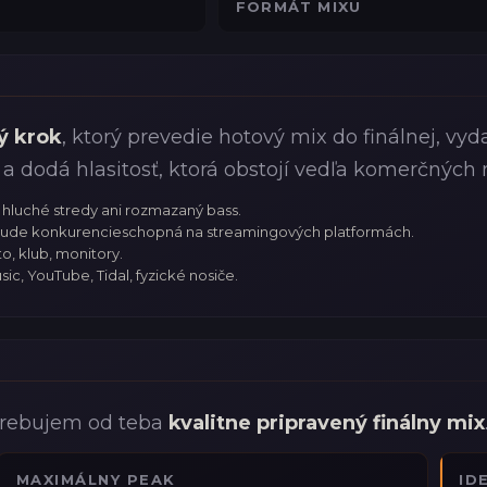
FORMÁT MIXU
ý krok
, ktorý prevedie hotový mix do finálnej, vyd
a dodá hlasitosť, ktorá obstojí vedľa komerčných 
 hluché stredy ani rozmazaný bass.
 bude konkurencieschopná na streamingových platformách.
o, klub, monitory.
ic, YouTube, Tidal, fyzické nosiče.
trebujem od teba
kvalitne pripravený finálny mix
MAXIMÁLNY PEAK
ID