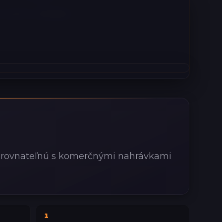
i počtu skladieb.
rovnateľnú s komerčnými nahrávkami
1