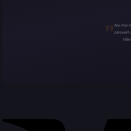
Na mix n
zároveň z
Všec