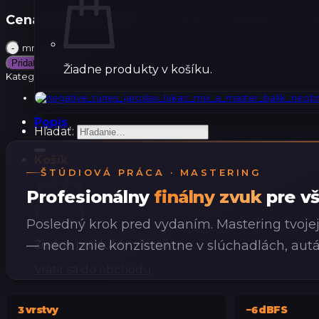
Cena je za 1 pieseň.
Pri viacerých piesňach je p
množstvo Mastering – Profesionálny finálny zvuk pre všetky plat
Pridať do košíka
Žiadne produkty v košíku.
Kategória:
Štúdiová práca
Vrátiť sa do obchodu
Popis
Hľadať:
Košík
ŠTÚDIOVÁ PRÁCA · MASTERING
Profesionálny
finálny zvuk
pre vš
Posledný krok pred vydaním. Mastering tvoje
Žiadne produkty v košíku.
— nech znie konzistentne v slúchadlách, aut
Vrátiť sa do obchodu
vrstvy
dBFS
3
−6