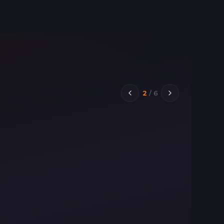
2
/
6